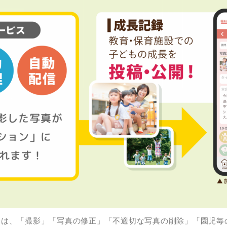
務は、「撮影」「写真の修正」「不適切な写真の削除」「園児毎